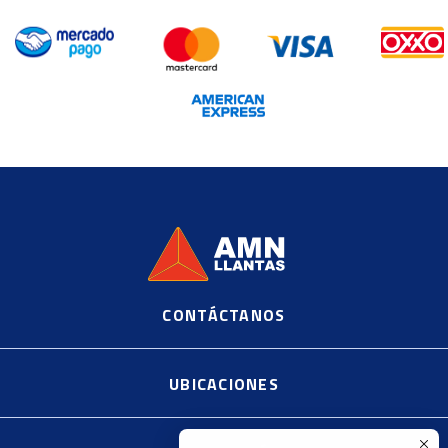
CONTÁCTANOS
©
2020, AMN Supplier Llantas https://es.shopify.com
UBICACIONES