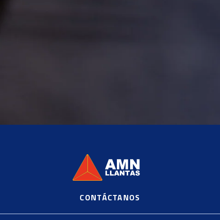
CONTÁCTANOS
©
2020, AMN Supplier Llantas https://es.shopify.com