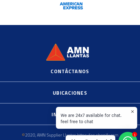
CONTÁCTANOS
©
2020, AMN Supplier Llantas https://es.shopify.com
UBICACIONES
INFORMACIÓN
We are 24x7 available for chat.
feel free to chat
©
2020, AMN Supplier Llantas https://es.shopify.com
1