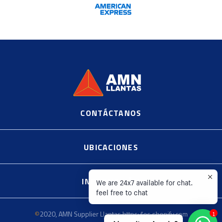
CONTÁCTANOS
©
2020, AMN Supplier Llantas https://es.shopify.com
UBICACIONES
INFORMACIÓN
We are 24x7 available for chat.
feel free to chat
©
2020, AMN Supplier Llantas https://es.shopify.com
1