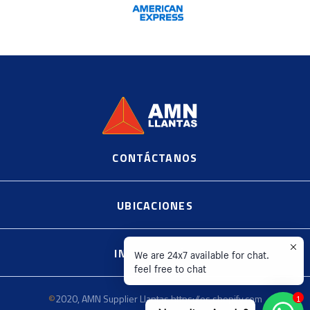
CONTÁCTANOS
©
2020, AMN Supplier Llantas https://es.shopify.com
UBICACIONES
INFORMACIÓN
We are 24x7 available for chat.
feel free to chat
©
2020, AMN Supplier Llantas https://es.shopify.com
1