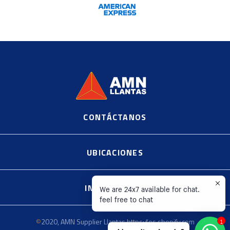
CONTÁCTANOS
©
2020, AMN Supplier Llantas https://es.shopify.com
UBICACIONES
INFORMACIÓN
We are 24x7 available for chat.
feel free to chat
©
2020, AMN Supplier Llantas https://es.shopify.com
1