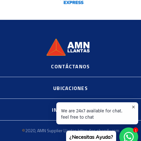
CONTÁCTANOS
©
2020, AMN Supplier Llantas https://es.shopify.com
UBICACIONES
INFORMACIÓN
We are 24x7 available for chat.
feel free to chat
1
©
2020, AMN Supplier Llantas https://es.shopify.com
¿Necesitas Ayuda?