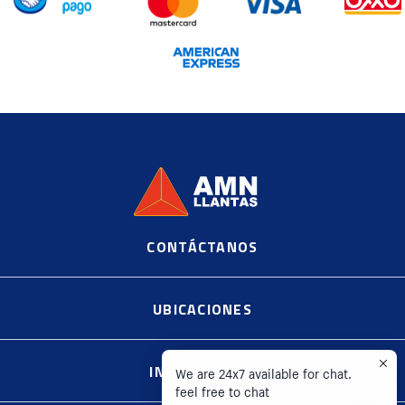
CONTÁCTANOS
©
2020, AMN Supplier Llantas https://es.shopify.com
UBICACIONES
INFORMACIÓN
We are 24x7 available for chat.
feel free to chat