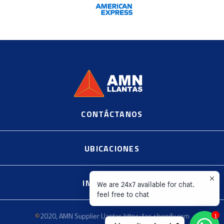
CONTÁCTANOS
©
2020, AMN Supplier Llantas https://es.shopify.com
UBICACIONES
INFORMACIÓN
We are 24x7 available for chat.
feel free to chat
©
2020, AMN Supplier Llantas https://es.shopify.com
1