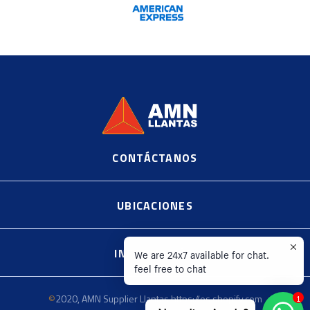
CONTÁCTANOS
©
2020, AMN Supplier Llantas https://es.shopify.com
UBICACIONES
INFORMACIÓN
We are 24x7 available for chat.
feel free to chat
©
2020, AMN Supplier Llantas https://es.shopify.com
1