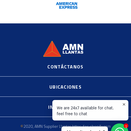
CONTÁCTANOS
©
2020, AMN Supplier Llantas https://es.shopify.com
UBICACIONES
INFORMACIÓN
We are 24x7 available for chat.
feel free to chat
©
2020, AMN Supplier Llantas https://es.shopify.com
1