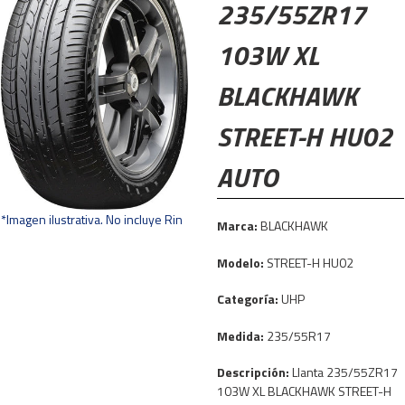
235/55ZR17
103W XL
BLACKHAWK
STREET-H HU02
AUTO
*Imagen ilustrativa. No incluye Rin
Marca:
BLACKHAWK
Modelo:
STREET-H HU02
Categoría:
UHP
Medida:
235/55R17
Descripción:
Llanta 235/55ZR17
103W XL BLACKHAWK STREET-H