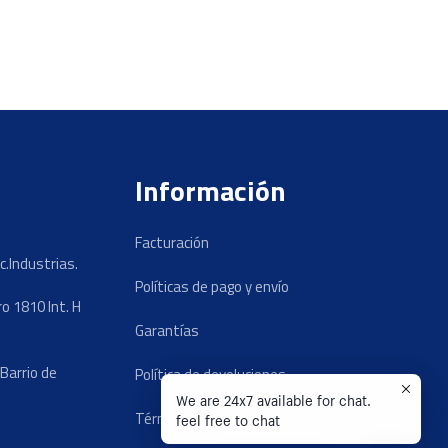
Información
Facturación
c.Industrias.
Políticas de pago y envío
o 1810 Int. H
Garantías
Barrio de
Política de devoluciones
We are 24x7 available for chat.
Términos y condiciones
feel free to chat