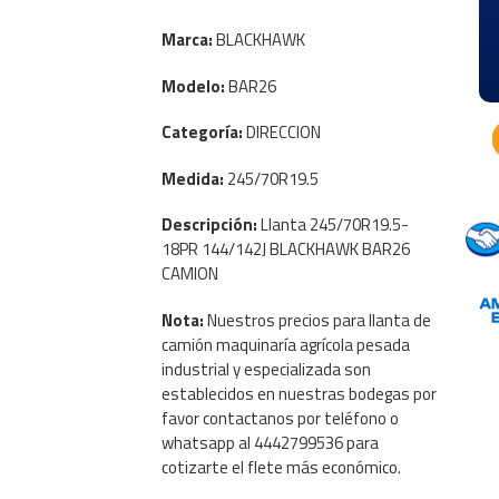
Marca:
BLACKHAWK
Modelo:
BAR26
Categoría:
DIRECCION
Medida:
245/70R19.5
Descripción:
Llanta 245/70R19.5-
18PR 144/142J BLACKHAWK BAR26
CAMION
Nota:
Nuestros precios para llanta de
camión maquinaría agrícola pesada
industrial y especializada son
establecidos en nuestras bodegas por
favor contactanos por teléfono o
whatsapp al 4442799536 para
cotizarte el flete más económico.