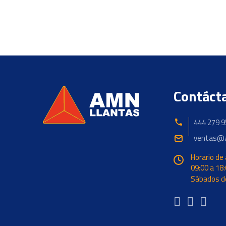
Contáct
444 279 9
ventas@a
Horario de
09:00 a 18:
Sábados de