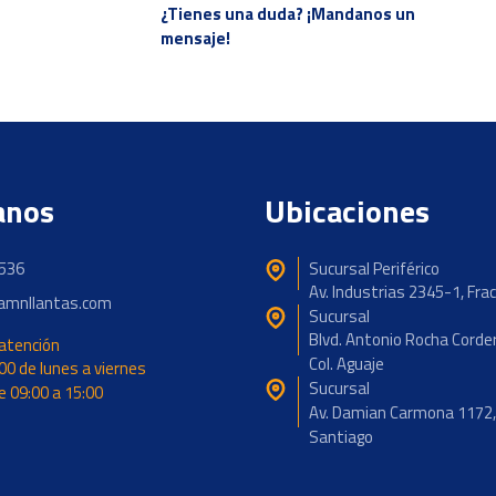
¿Tienes una duda? ¡Mandanos un
mensaje!
anos
Ubicaciones
536
Sucursal Periférico
Av. Industrias 2345-1, Frac
mnllantas.com
Sucursal
Blvd. Antonio Rocha Corder
 atención
Col. Aguaje
00 de lunes a viernes
Sucursal
 09:00 a 15:00
Av. Damian Carmona 1172,
Santiago