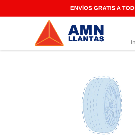
Ir
ENVÍOS GRATIS A TODO
directamente
al
contenido
In