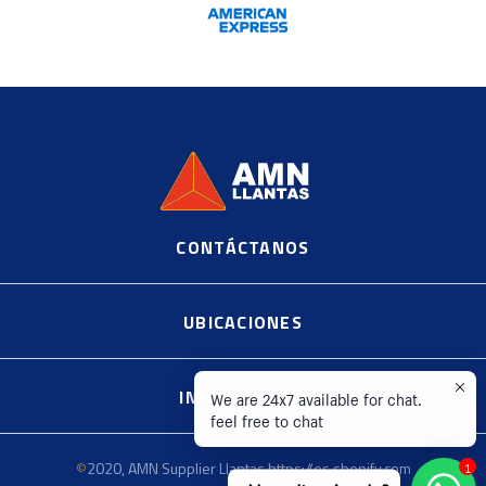
CONTÁCTANOS
©
2020, AMN Supplier Llantas https://es.shopify.com
UBICACIONES
INFORMACIÓN
We are 24x7 available for chat.
feel free to chat
©
2020, AMN Supplier Llantas https://es.shopify.com
1