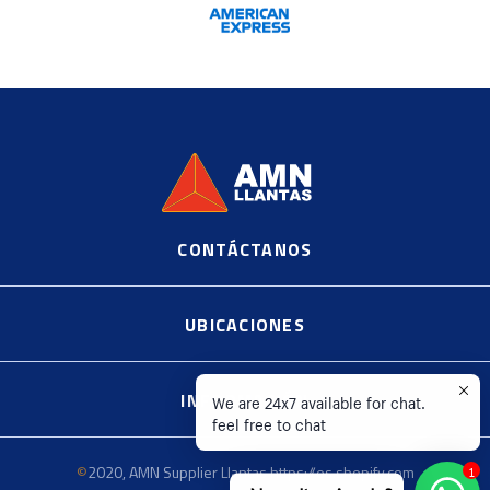
CONTÁCTANOS
©
2020, AMN Supplier Llantas https://es.shopify.com
UBICACIONES
INFORMACIÓN
We are 24x7 available for chat.
feel free to chat
©
2020, AMN Supplier Llantas https://es.shopify.com
1