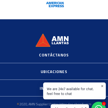
CONTÁCTANOS
©
2020, AMN Supplier Llantas https://es.shopify.com
UBICACIONES
INFORMACIÓN
We are 24x7 available for chat.
feel free to chat
©
2020, AMN Supplier Llantas https://es.shopify.com
1