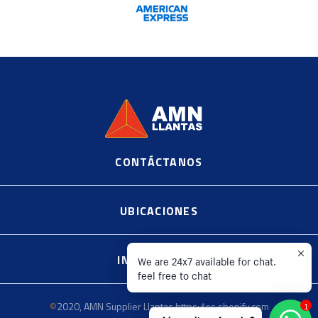
CONTÁCTANOS
©
2020, AMN Supplier Llantas https://es.shopify.com
UBICACIONES
INFORMACIÓN
We are 24x7 available for chat.
feel free to chat
©
2020, AMN Supplier Llantas https://es.shopify.com
1