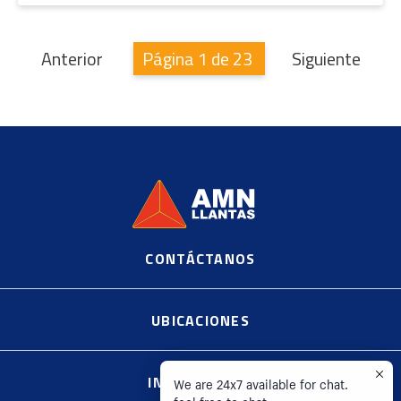
Anterior
Página 1 de 23
Siguiente
CONTÁCTANOS
©
2020, AMN Supplier Llantas https://es.shopify.com
UBICACIONES
INFORMACIÓN
We are 24x7 available for chat.